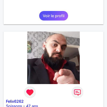
Voir le profil
Felix6262
Soissons
-
47 ans