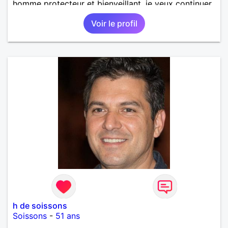
homme protecteur et bienveillant, je veux continuer
d'y croire et pouvoir enfin former la petite famille
Voir le profil
que je désir temps. Faux profil, profiteuse et autres
joyeuseté passer votre chemin, vous ne
m'intéressez pas du tout!
h de soissons
Soissons
-
51 ans