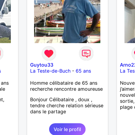
aut de
té ,
Guytou33
Arno2
s
La Teste-de-Buch
-
65 ans
La Te
 ans
Homme célibataire de 65 ans
Nouvea
ale
recherche rencontre amoureuse
j’aime
nouvel
t,
Bonjour Célibataire , doux ,
sortie
tendre cherche relation sérieuse
plage 
dans le partage
Voir le profil