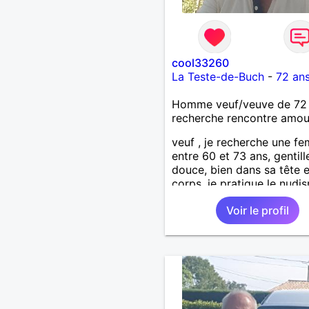
cool33260
La Teste-de-Buch
-
72 an
Homme veuf/veuve de 72
recherche rencontre amo
veuf , je recherche une f
entre 60 et 73 ans, gentill
douce, bien dans sa tête 
corps, je pratique le nudi
la plage, mais je peux m'e
Voir le profil
passer si vous le souhaitez
vous recherchez un hom
sincère, tendre, honnête, f
à l'écoute et sachant pren
soin de sa compagne dans
respect, je suis votre "h
je veux une vie tranquille
rythmée de balade en for