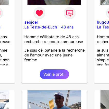
sebjoel
hugo
s
La Teste-de-Buch
-
48 ans
La Te
 ans
Homme célibataire de 48 ans
Homme
ureuse
recherche rencontre amoureuse
recher
emme
Je suis cèlibataire a la recherche
je sui
e,
de l'amour avec une jeune
aimant
et son
femme
simple
sme à
une fe
n
dans s
Voir le profil
 si
sympat
me
idèle,
dre
 le
omme"
êt ou