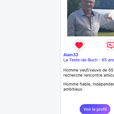
sur la plage, pique nique,
barbecue , pour être 2 il f
la franchise, de la
communication, de la fidéli
du respect et bien sûr de
l'amour
Alain33
La Teste-de-Buch
-
65 an
Homme veuf/veuve de 65
recherche rencontre amic
Homme fiable, indépendan
ambitieux.
Voir le profil