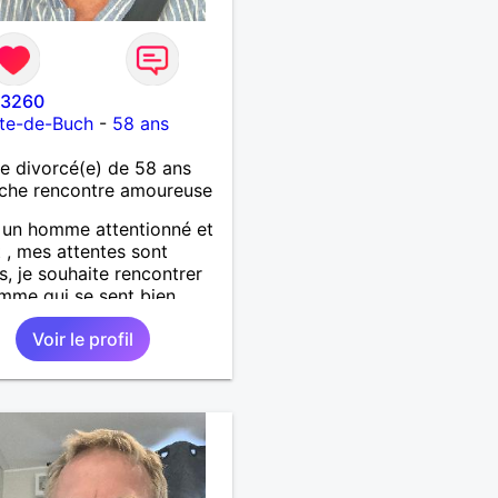
33260
ste-de-Buch
-
58 ans
 divorcé(e) de 58 ans
che rencontre amoureuse
s un homme attentionné et
 , mes attentes sont
s, je souhaite rencontrer
mme qui se sent bien
a peau , honnete et
Voir le profil
ique .