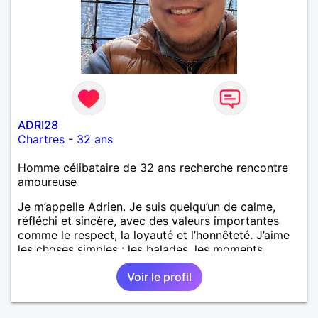
ADRI28
Chartres
-
32 ans
Homme célibataire de 32 ans recherche rencontre
amoureuse
Je m’appelle Adrien. Je suis quelqu’un de calme,
réfléchi et sincère, avec des valeurs importantes
comme le respect, la loyauté et l’honnêteté. J’aime
les choses simples : les balades, les moments
tranquilles, discuter, découvrir de nouveaux
Voir le profil
endroits, profiter de la nature ou d’un bon film. Je
cherche une relation sérieuse, basée sur la
confiance, la communication et le plaisir de