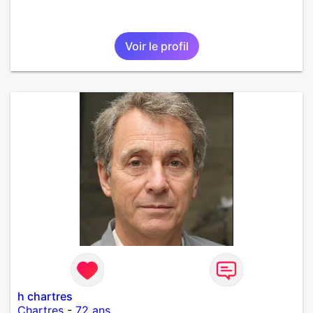
Voir le profil
h chartres
Chartres
-
72 ans