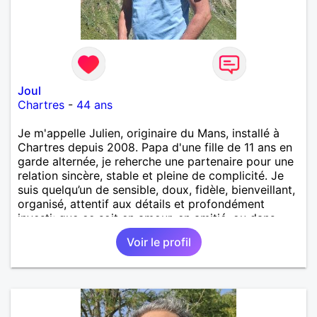
Joul
Chartres
-
44 ans
Je m'appelle Julien, originaire du Mans, installé à
Chartres depuis 2008. Papa d'une fille de 11 ans en
garde alternée, je reherche une partenaire pour une
relation sincère, stable et pleine de complicité. Je
suis quelqu’un de sensible, doux, fidèle, bienveillant,
organisé, attentif aux détails et profondément
investi; que ce soit en amour, en amitié, ou dans
tout ce que j’entreprends. J’aime donner, mais
Voir le profil
surtout quand je sens que c’est réciproque, car pour
moi, l’amour est un échange, basé sur le respect,
l’écoute, la communication et une belle dose de
tendresse. L’intimité compte beaucoup dans cette
connexion. Professionnellement, j’ai la chance
d’exercer un métier à responsabilités qui me plaît.