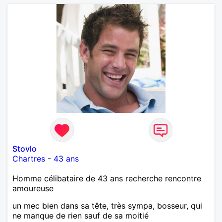
partager le quotidien. Je crois que l’âge importe
moins que la maturité, la complicité et l’envie
d’avancer ensemble. Si tu apprécies les échanges
vrais, la bienveillance et la simplicité, alors peut-être
que nos chemins peuvent se croiser.
Stovlo
Chartres
-
43 ans
Homme célibataire de 43 ans recherche rencontre
amoureuse
un mec bien dans sa tête, très sympa, bosseur, qui
ne manque de rien sauf de sa moitié