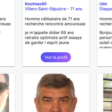
Koolmax60
Ulm
précip
Villers-Saint-Sépulcre
-
71 ans
Diepp
faire l
lire.
ans
Homme célibataire de 71 ans
Homme
ureuse
recherche rencontre amoureuse
recher
r
je m'appelle didier 69 ans
Bonjou
retraite optimiste actif essaye
person
de garder l esprit jeune
soleil
quelqu
aime l
Voir le profil
prise 
partag
une pe
.