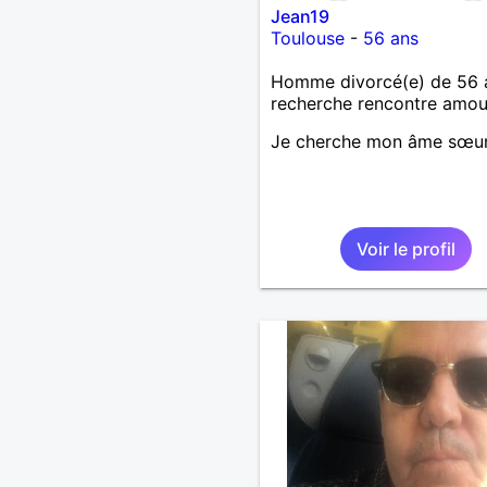
Jean19
Toulouse
-
56 ans
Homme divorcé(e) de 56 
recherche rencontre amo
Je cherche mon âme sœu
Voir le profil