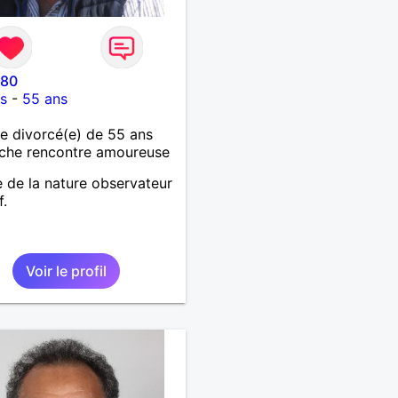
o80
es
-
55 ans
 divorcé(e) de 55 ans
che rencontre amoureuse
 de la nature observateur
f.
Voir le profil