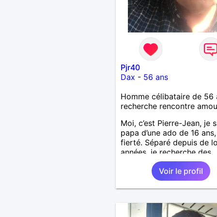
Pjr40
Dax
-
56 ans
Homme célibataire de 56 
recherche rencontre amo
Moi, c’est Pierre-Jean, je s
papa d’une ado de 16 ans
fierté. Séparé depuis de 
années, je recherche des
affinités amicales afin de
Voir le profil
rompre une solitude parfo
difficile à gérer ainsi que 
le vague à l’âme. L’amitié 
extrêmement importante 
yeux mais peut se décline