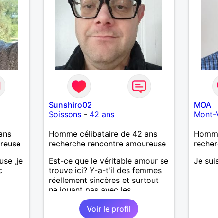
Sunshiro02
MOA
Soissons
-
42 ans
Mont-
ans
Homme célibataire de 42 ans
Homme 
ureuse
recherche rencontre amoureuse
recher
use ,je
Est-ce que le véritable amour se
Je sui
c
trouve ici? Y-a-t'il des femmes
réellement sincères et surtout
ne jouant pas avec les
sentiments des hommes? Etant
Voir le profil
un homme protecteur et