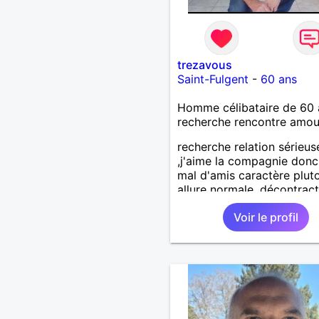
trezavous
Saint-Fulgent
-
60 ans
Homme célibataire de 60 
recherche rencontre amo
recherche relation sérieus
,j'aime la compagnie donc
mal d'amis caractère plut
allure normale ,décontract
voudrais rencontrer une
Voir le profil
personne aimant la nature
,bricolage ,quelqu'un de s
et naturel à vos claviers
mesdames