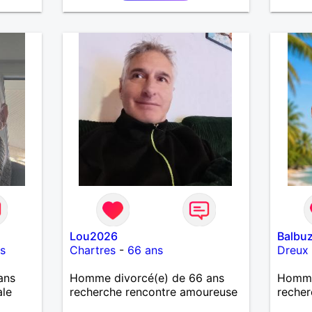
bienveillant, je veux continuer
d'y croire et pouvoir enfin
former la petite famille que je
désir temps. Faux profil,
profiteuse et autres joyeuseté
passer votre chemin, vous ne
m'intéressez pas du tout!
Lou2026
Balbu
s
Chartres
-
66 ans
Dreux
ans
Homme divorcé(e) de 66 ans
Homme
ale
recherche rencontre amoureuse
recher