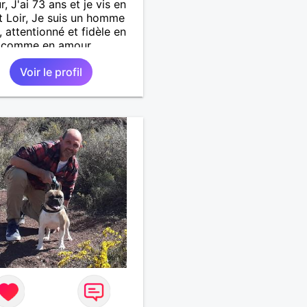
, J'ai 73 ans et je vis en
t Loir, Je suis un homme
, attentionné et fidèle en
é comme en amour.
écie les petits bonheurs
Voir le profil
tidien; une promenade,
 repas, une sortie, une
ion agréable ou un
 de détente à deux. Je
te rencontrer une femme
 honnête et bienveillante,
qui partager des moments
plicité, de rire et de
nce. Je crois qu'une belle
on commence souvent par
le amitié et qu'il n'est
 trop tard pour écrire une
le histoire. Si vous aimez
hanges sincères, les
s de respect et de
cité, nous pourrions faire
ssance autour d'un café
d'une balade, sans