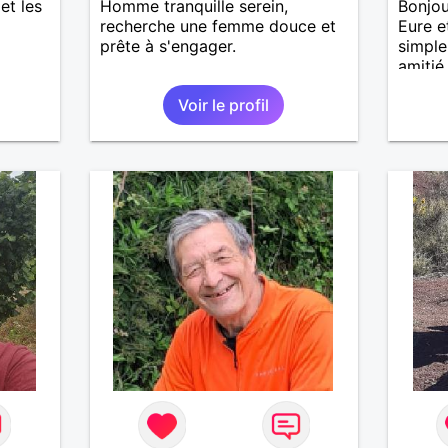
 et les
Homme tranquille serein,
Bonjour
recherche une femme douce et
Eure e
prête à s'engager.
simple
amiti
J'appr
Voir le profil
du quo
un bon
discis
moment
souhai
douce,
avec 
de com
confia
relati
une bel
jamais
nouvel
les éc
valeur
simpli
connai
suivi 