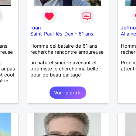
roan
Jeffn
Saint-Paul-lès-Dax
-
61 ans
Allain
ans
Homme célibataire de 61 ans
Homme
ureuse
recherche rencontre amoureuse
recher
e
un naturel sincère avenant et
Proche
 ai pas
optimiste je cherche ma belle
attenti
ot cool
pour de beau partage
é je
Voir le profil
imple