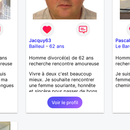
Jacquy63
Pasca
Bailleul
-
62 ans
Le Ba
ans
Homme divorcé(e) de 62 ans
Homme 
ureuse
recherche rencontre amoureuse
recher
uis
Vivre à deux c'est beaucoup
Je sui
, ma
mieux. Je souhaite rencontrer
femme 
longues
une femme souriante, honnête
chemin
et sincère pour passer de bons
moments, qui aime plaisanter, se
Voir le profil
is
balader et partager, je le
casser
souhaite, notre complicité.
reste
J'aime beaucoup les chantiers
à mes
de randonnée pour se défouler,
r en
se relaxer, se détendre et