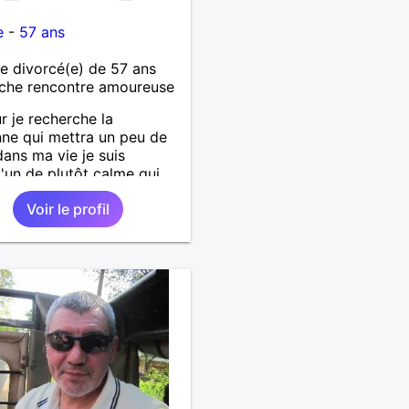
itation et laisser le temps
e
-
57 ans
e reste. Au plaisir de vous
 divorcé(e) de 57 ans
che rencontre amoureuse
r je recherche la
ne qui mettra un peu de
 dans ma vie je suis
'un de plutôt calme qui
es choses simples sans
Voir le profil
de tête, simplement
er de belles choses avec
rsonne qui me ressemble