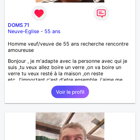
DOMS 71
Neuve-Eglise
-
55 ans
Homme veuf/veuve de 55 ans recherche rencontre
amoureuse
Bonjour , je m'adapte avec la personne avec qui je
suis ,tu veux allez boire un verre ,on va boire un
verre tu veux resté à la maison ,on reste
etc...l'important c'est d'etre ensemble .j'aime me
balader , faire du sport , regarder des film , aller au
Voir le profil
théatre etc et j'aime par dessus tous rire