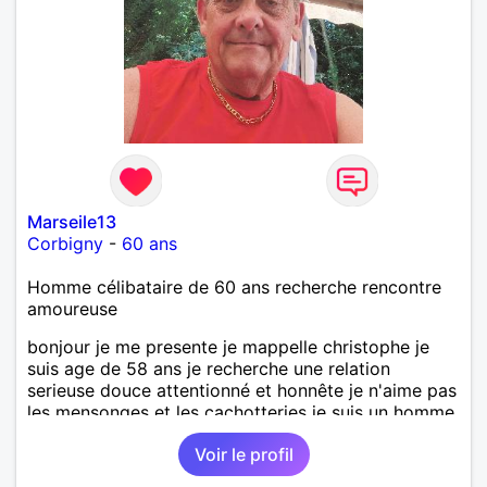
Marseile13
Corbigny
-
60 ans
Homme célibataire de 60 ans recherche rencontre
amoureuse
bonjour je me presente je mappelle christophe je
suis age de 58 ans je recherche une relation
serieuse douce attentionné et honnête je n'aime pas
les mensonges et les cachotteries je suis un homme
sensible doux câlin et franc. PS je n'habite pas à
Voir le profil
Marseille mes fans de l'équipe de l'OM je suis du
département de la Nièvre 58