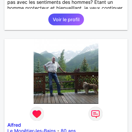
pas avec les sentiments des hommes? Etant un
homme protecteur et bienveillant, je veux continuer
d'y croire et pouvoir enfin former la petite famille
Voir le profil
que je désir temps. Faux profil, profiteuse et autres
joyeuseté passer votre chemin, vous ne
m'intéressez pas du tout!
Alfred
Le Monêtier-les-Bains
-
80 ans