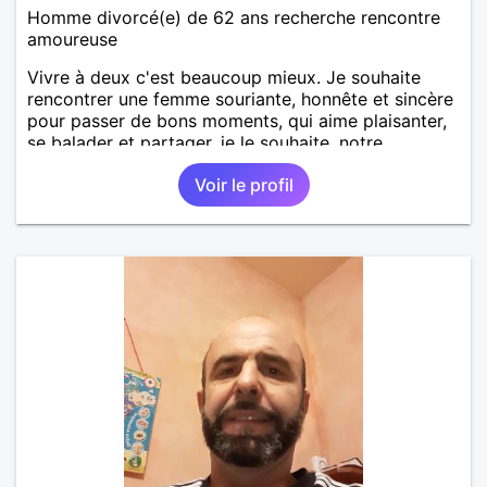
Homme divorcé(e) de 62 ans recherche rencontre
amoureuse
Vivre à deux c'est beaucoup mieux. Je souhaite
rencontrer une femme souriante, honnête et sincère
pour passer de bons moments, qui aime plaisanter,
se balader et partager, je le souhaite, notre
complicité. J'aime beaucoup les chantiers de
Voir le profil
randonnée pour se défouler, se relaxer, se détendre
et finalement prendre du bon temps. C'est difficile
de tout dire en quelques lignes. En revanche, vous
pouvez me contacter pour avoir plus
d'informations. A bientôt